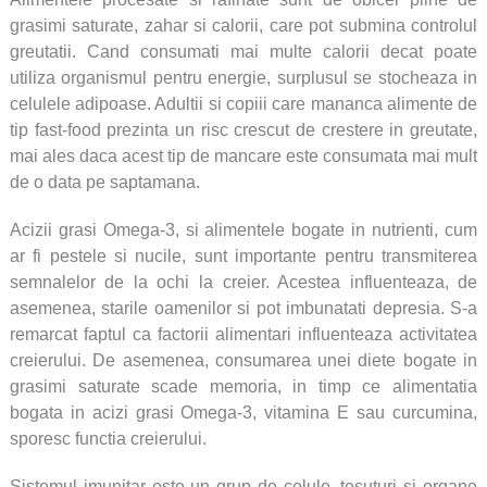
grasimi saturate, zahar si calorii, care pot submina controlul
greutatii. Cand consumati mai multe calorii decat poate
utiliza organismul pentru energie, surplusul se stocheaza in
celulele adipoase. Adultii si copiii care mananca alimente de
tip fast-food prezinta un risc crescut de crestere in greutate,
mai ales daca acest tip de mancare este consumata mai mult
de o data pe saptamana.
Acizii grasi Omega-3, si alimentele bogate in nutrienti, cum
ar fi pestele si nucile, sunt importante pentru transmiterea
semnalelor de la ochi la creier. Acestea influenteaza, de
asemenea, starile oamenilor si pot imbunatati depresia. S-a
remarcat faptul ca factorii alimentari influenteaza activitatea
creierului. De asemenea, consumarea unei diete bogate in
grasimi saturate scade memoria, in timp ce alimentatia
bogata in acizi grasi Omega-3, vitamina E sau curcumina,
sporesc functia creierului.
Sistemul imunitar este un grup de celule, tesuturi si organe