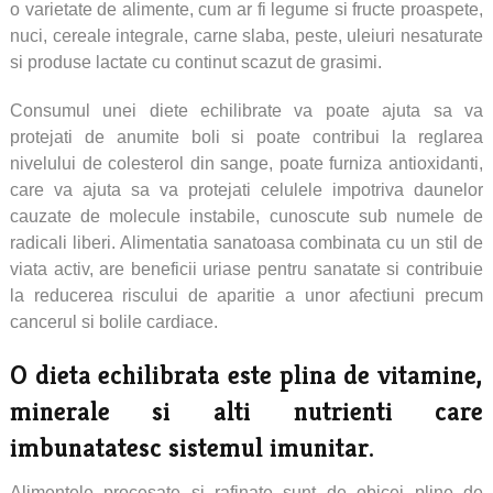
o varietate de alimente, cum ar fi legume si fructe proaspete,
nuci, cereale integrale, carne slaba, peste, uleiuri nesaturate
si produse lactate cu continut scazut de grasimi.
Consumul unei diete echilibrate va poate ajuta sa va
protejati de anumite boli si poate contribui la reglarea
nivelului de colesterol din sange, poate furniza antioxidanti,
care va ajuta sa va protejati celulele impotriva daunelor
cauzate de molecule instabile, cunoscute sub numele de
radicali liberi. Alimentatia sanatoasa combinata cu un stil de
viata activ, are beneficii uriase pentru sanatate si contribuie
la reducerea riscului de aparitie a unor afectiuni precum
cancerul si bolile cardiace.
O dieta echilibrata este plina de vitamine,
minerale si alti nutrienti care
imbunatatesc sistemul imunitar.
Alimentele procesate si rafinate sunt de obicei pline de