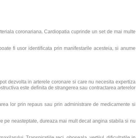
eriala coronariana. Cardiopatia cuprinde un set de mai multe
ate fi usor identificata prin manifestarile acesteia, si anume
ot dezvolta in arterele coronare si care nu necesita expertiza
tructiva este definita de strangerea sau contractarea arterelor
area lor prin repaus sau prin administrare de medicamente si
re pe neasteptate, dureaza mai mult decat angina stabila si nu
ilarului. Transpiratiile reci, oboseala, vertijul, dificultatile in