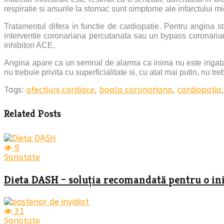
respiratie si arsurile la stomac sunt simptome ale infarctului mi
Tratamentul difera in functie de cardiopatie. Pentru angina s
interventie coronariana percutanata sau un bypass coronarian,
inhibitori ACE.
Angina apare ca un semnal de alarma ca inima nu este irigata c
nu trebuie privita cu superficialitate si, cu atat mai putin, nu tre
Tags:
afectiuni cardiace
,
boala coronariana
,
cardiopatia
Related Posts
9
Sanatate
Dieta DASH – soluția recomandată pentru o in
31
Sanatate