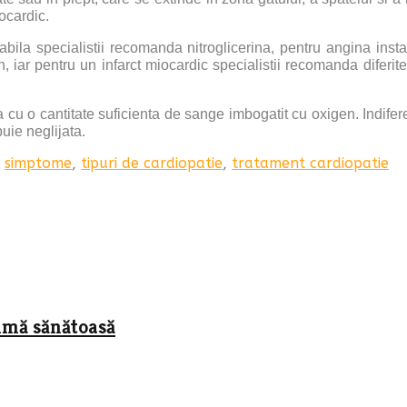
ocardic.
tabila specialistii recomanda nitroglicerina, pentru angina inst
 iar pentru un infarct miocardic specialistii recomanda diferi
u o cantitate suficienta de sange imbogatit cu oxigen. Indiferent
buie neglijata.
,
simptome
,
tipuri de cardiopatie
,
tratament cardiopatie
imă sănătoasă