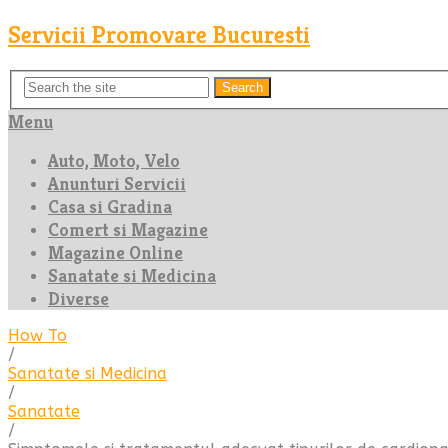
Servicii Promovare Bucuresti
Search
Menu
Auto, Moto, Velo
Anunturi Servicii
Casa si Gradina
Comert si Magazine
Magazine Online
Sanatate si Medicina
Diverse
How To
/
Sanatate si Medicina
/
Sanatate
/