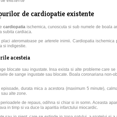
ie existente
urilor de cardiopatie existente
te
cardiopatia
ischemica, cunoscuta si sub numele de boala art
ea subita cardiaca.
laci ateromatoase pe arterele inimii. Cardiopatia ischemica po
a si indigestie.
rile acesteia
 blocate sau ingustate. Insa exista si alte probleme care se p
asele de sange ingustate sau blocate. Boala coronariana non-obs
re episoade, durata mica a acestora (maximum 5 minute), calm
e sau alte zone.
in perioadele de repaus, odihna si chiar si in somn. Aceasta apa
 in timp si va duce la aparitia infarctului miocardic.
 sau in piept, care se extinde in zona gatului, a spatelui si a max