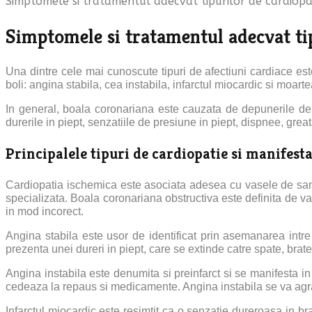
Simptomele si tratamentul adecvat tipurilor de cardiopat
Simptomele si tratamentul adecvat tip
Una dintre cele mai cunoscute tipuri de afectiuni cardiace es
boli: angina stabila, cea instabila, infarctul miocardic si moart
In general, boala coronariana este cauzata de depunerile de p
durerile in piept, senzatiile de presiune in piept, dispnee, great
Principalele tipuri de cardiopatie si manifesta
Cardiopatia ischemica este asociata adesea cu vasele de sange
specializata. Boala coronariana obstructiva este definita de v
in mod incorect.
Angina stabila este usor de identificat prin asemanarea int
prezenta unei dureri in piept, care se extinde catre spate, brat
Angina instabila este denumita si preinfarct si se manifesta 
cedeaza la repaus si medicamente. Angina instabila se va agrava
Infarctul miocardic este resimtit ca o senzatie dureroasa in brate