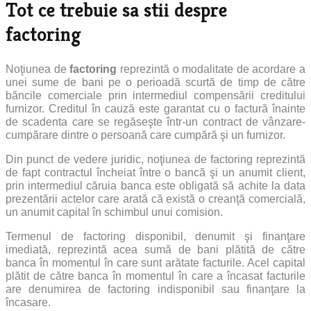
Tot ce trebuie sa stii despre
factoring
Noţiunea de
factoring
reprezintă o modalitate de acordare a
unei sume de bani pe o perioadă scurtă de timp de către
băncile comerciale prin intermediul compensării creditului
furnizor. Creditul în cauză este garantat cu o factură înainte
de scadenta care se regăseşte într-un contract de vânzare-
cumpărare dintre o persoană care cumpără şi un furnizor.
Din punct de vedere juridic, noţiunea de factoring reprezintă
de fapt contractul încheiat între o bancă şi un anumit client,
prin intermediul căruia banca este obligată să achite la data
prezentării actelor care arată că există o creanţă comercială,
un anumit capital în schimbul unui comision.
Termenul de factoring disponibil, denumit şi finanţare
imediată, reprezintă acea sumă de bani plătită de către
banca în momentul în care sunt arătate facturile. Acel capital
plătit de către banca în momentul în care a încasat facturile
are denumirea de factoring indisponibil sau finanţare la
încasare.