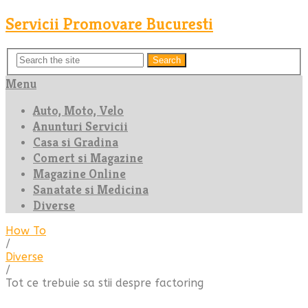
Servicii Promovare Bucuresti
Search
Menu
Auto, Moto, Velo
Anunturi Servicii
Casa si Gradina
Comert si Magazine
Magazine Online
Sanatate si Medicina
Diverse
How To
/
Diverse
/
Tot ce trebuie sa stii despre factoring