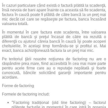
În cazuri particulare când există o factură plătită la scadenţă,
însă nevoia de bani apare înainte ca aceasta să fie scadenta,
factura în cauză poate fi plătită de către bancă la un preţ mai
mic decât cel care se regăseşte pe factura, banca încasând
valoarea totală.
În momentul în care factura este scadenta, între valoarea
plătită de bancă şi preţul încasat de către ea rezultă o
diferenţă cu ajutorul căreia bancă în cauză îşi poate acoperi
cheltuielile, în acelaşi timp formându-se şi profitul ei. Mai
exact, banca achiziţionează factura la un preţ mai mic.
Pe teritoriul ţării noastre noţiunea de factoring nu are o
răspândire prea mare, fiind accesibilă în cea mai mare parte
pentru acele firme care au o reputaţie nepătată şi foarte
cunoscută, băncile solicitând garanţii importante pentru
acordare.
Forme de factoring
Formele de factoring includ:
“
Factoring tradițional (old line factoring) – factorul
plătește facturile in momentul în care intră în posesia