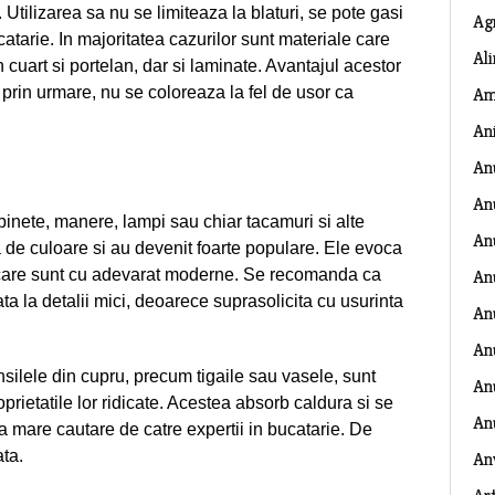
 Utilizarea sa nu se limiteaza la blaturi, se pote gasi
Ag
catarie. In majoritatea cazurilor sunt materiale care
Al
n cuart si portelan, dar si laminate. Avantajul acestor
Am
 prin urmare, nu se coloreaza la fel de usor ca
An
An
An
inete, manere, lampi sau chiar tacamuri si alte
An
 de culoare si au devenit foarte populare. Ele evoca
An
le care sunt cu adevarat moderne. Se recomanda ca
tata la detalii mici, deoarece suprasolicita cu usurinta
An
An
nsilele din cupru, precum tigaile sau vasele, sunt
Anu
oprietatile lor ridicate. Acestea absorb caldura si se
An
la mare cautare de catre expertii in bucatarie. De
ta.
An