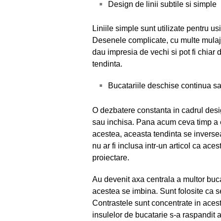
Design de linii subtile si simple
Liniile simple sunt utilizate pentru usi
Desenele complicate, cu multe mulaje 
dau impresia de vechi si pot fi chiar 
tendinta.
Bucatariile deschise continua sa
O dezbatere constanta in cadrul desig
sau inchisa. Pana acum ceva timp a ex
acestea, aceasta tendinta se inversea
nu ar fi inclusa intr-un articol ca ace
proiectare.
Au devenit axa centrala a multor bucat
acestea se imbina. Sunt folosite ca s
Contrastele sunt concentrate in aceste
insulelor de bucatarie s-a raspandit 