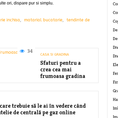
te ori, dispare pur si simplu.
Co
Co
ie inchisa
,
matarial bucatarie
,
tendinte de
Co
De
De
Di
34
CASA SI GRADINA
Di
Sfaturi pentru a
El
crea cea mai
Fe
frumoasa gradina
Fi
Gr
Ha
care trebuie să le ai în vedere când
Im
telie de centrală pe gaz online
Im