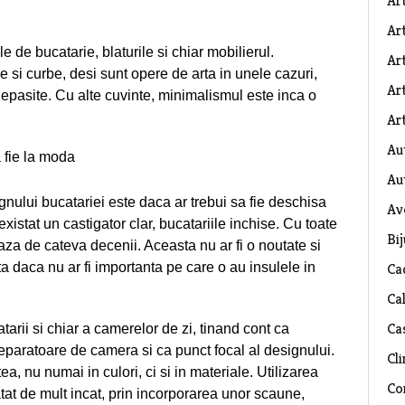
Ar
Art
le de bucatarie, blaturile si chiar mobilierul.
Ar
si curbe, desi sunt opere de arta in unele cazuri,
Art
depasite.
Cu alte cuvinte, minimalismul este inca o
Art
Au
 fie la moda
Au
nului bucatariei este daca ar trebui sa fie deschisa
Av
istat un castigator clar, bucatariile inchise. Cu toate
Bij
za de cateva decenii. Aceasta nu ar fi o noutate si
sta daca nu ar fi importanta pe care o au insulele in
Ca
Ca
Ca
arii si chiar a camerelor de zi, tinand cont ca
eparatoare de camera si ca punct focal al designului.
Cli
a, nu numai in culori, ci si in materiale. Utilizarea
Co
atat de mult incat, prin incorporarea unor scaune,