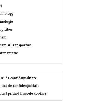
ri
chnology
hnologie
mp Liber
rism
rism si Transporturi
stimentatie
ări de confidențialitate
itică de confidențialitate
itică privind fișierele cookies