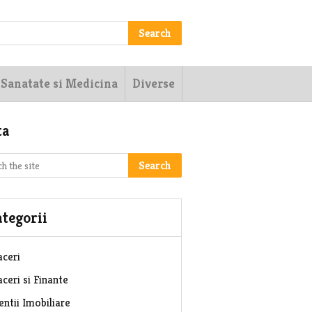
Search
Sanatate si Medicina
Diverse
ta
Search
tegorii
aceri
ceri si Finante
entii Imobiliare