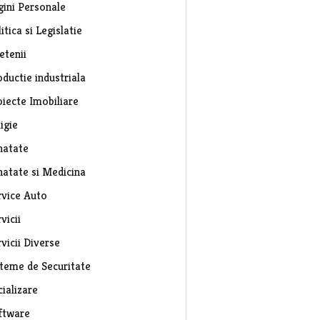
gini Personale
itica si Legislatie
etenii
ductie industriala
oiecte Imobiliare
igie
natate
natate si Medicina
rvice Auto
vicii
vicii Diverse
steme de Securitate
ializare
ftware