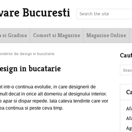
vare Bucuresti
a si Gradina
Comert si Magazine
Magazine Online
Cau
endinte de design in bucatarie
esign in bucatarie
t intr-o continua evolutie, in care designerii de
Ca
ult decat in ​​orice alt domeniu al designului interior.
 apar si dispar repede. Iata cateva tendinte care vor
utea continua si peste ceva timp.
Af
Afa
Ag