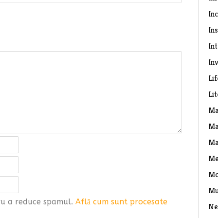
In
Ins
In
Inv
Lif
Li
Ma
Ma
Ma
Me
Mo
Mu
tru a reduce spamul.
Află cum sunt procesate
Ne