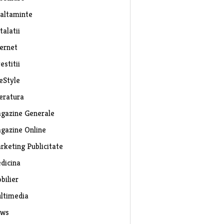
caltaminte
talatii
ternet
estitii
eStyle
teratura
gazine Generale
gazine Online
rketing Publicitate
dicina
bilier
ltimedia
ws