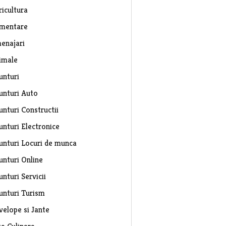
ricultura
imentare
enajari
imale
unturi
unturi Auto
unturi Constructii
unturi Electronice
unturi Locuri de munca
unturi Online
nturi Servicii
unturi Turism
velope si Jante