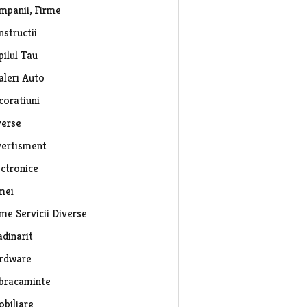
mpanii, Firme
nstructii
pilul Tau
aleri Auto
coratiuni
verse
vertisment
ectronice
mei
rme Servicii Diverse
adinarit
rdware
bracaminte
obiliare