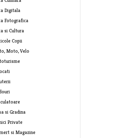
ta Culinara
a Digitala
ta Fotografica
a si Cultura
icole Copii
to, Moto, Velo
toturisme
ocati
uterii
douri
lculatoare
sa si Gradina
nici Private
mert si Magazine