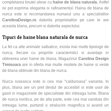
completarea tinutei alese cu
haine de blana naturala.
Astfel
isi pot exprima eleganta si rafinamentul. Haina de blana de
nurca este si recomandarea numarul unu a specialistilor
CarolinaDesign.ro
datorita proprietatilor pe care le are
aceasta blana, precum si datorita aspectului.
Tipuri de
haine blana naturala
de nurca
La fel ca alte animale salbatice, exista mai multe tipologii de
nurca, fiecare cu propriile caracteristici si avantaje in
obtinerea unei haine de blana. Magazinul
Carolina Design
Timisoara
are in oferta mai multe modele de haine si veste
de blana obtinute din blana de nurca.
Nurca ruseasca este si cea mai “calduroasa” varianta. In
plus, blana are un pret destul de accesibil si este usor de
gasit in magazinele de specialitate din intreaga lume. Blana
de nurca nordica, pe de alta parte, este cea mai vanduta din
intreaga lume, purtand o stralucire magnifica si avand un