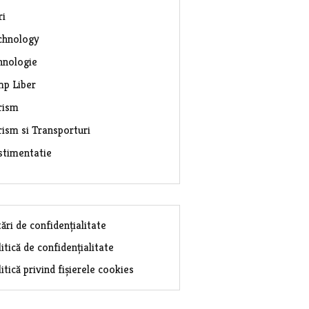
ri
chnology
hnologie
mp Liber
rism
rism si Transporturi
stimentatie
ări de confidențialitate
itică de confidențialitate
itică privind fișierele cookies