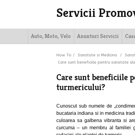
Servicii Promo
Auto, Moto, Velo
Anunturi Servicii
Cas
How To
/
Sanatate si Medicina
/
Sana
Care sunt beneficiile pentru sanatate ale
Care sunt beneficiile 
turmericului?
Cunoscut sub numele de „condimen
bucataria indiana si in medicina trad
culoarea sa galbena vibranta si a
curcuma – un membru al familiei ghi
radacini ale plantei de turmeric.