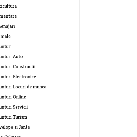
ricultura
imentare
enajari
imale
unturi
unturi Auto
unturi Constructii
unturi Electronice
unturi Locuri de munca
unturi Online
nturi Servicii
unturi Turism
velope si Jante