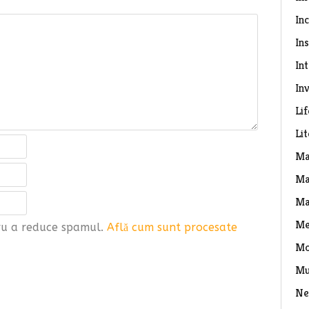
In
Ins
In
Inv
Lif
Li
Ma
Ma
Ma
Me
tru a reduce spamul.
Află cum sunt procesate
Mo
Mu
Ne