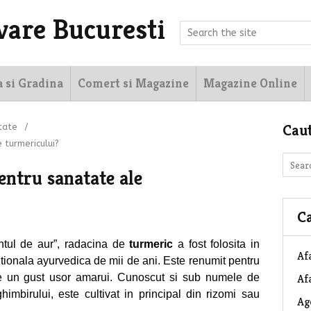
vare Bucuresti
a si Gradina
Comert si Magazine
Magazine Online
Cau
tate
/
 turmericului?
pentru sanatate ale
Ca
tul de aur”, radacina de
turmeric
a fost folosita in
Af
itionala ayurvedica de mii de ani. Este renumit pentru
re un gust usor amarui. Cunoscut si sub numele de
Afa
mbirului, este cultivat in principal din rizomi sau
Ag