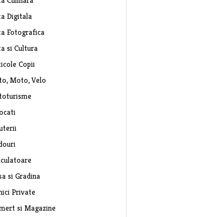
ta Culinara
a Digitala
ta Fotografica
a si Cultura
icole Copii
to, Moto, Velo
toturisme
ocati
uterii
douri
lculatoare
sa si Gradina
nici Private
mert si Magazine