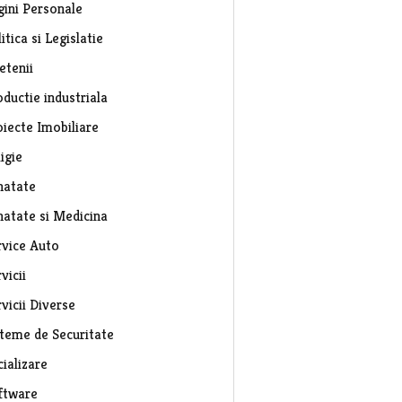
gini Personale
itica si Legislatie
etenii
ductie industriala
oiecte Imobiliare
igie
natate
natate si Medicina
rvice Auto
vicii
vicii Diverse
steme de Securitate
ializare
ftware