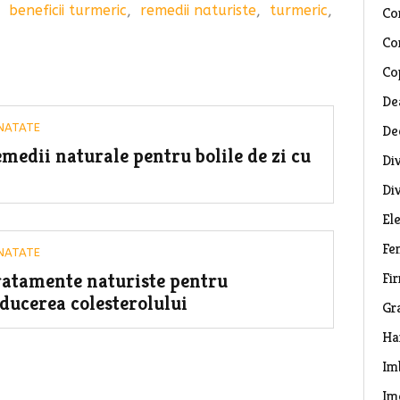
,
beneficii turmeric
,
remedii naturiste
,
turmeric
,
Co
Co
Co
De
NATATE
De
medii naturale pentru bolile de zi cu
Di
Di
El
Fe
NATATE
atamente naturiste pentru
Fi
ducerea colesterolului
Gr
Ha
Im
Im