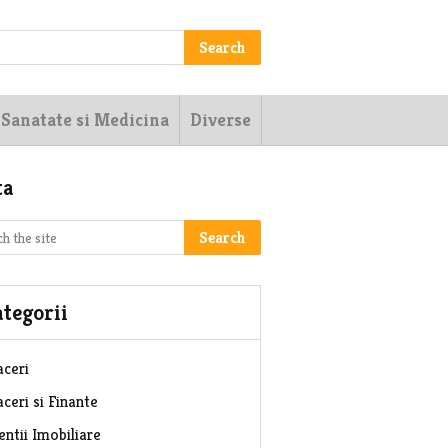
Search
Sanatate si Medicina
Diverse
ta
Search
tegorii
aceri
ceri si Finante
entii Imobiliare