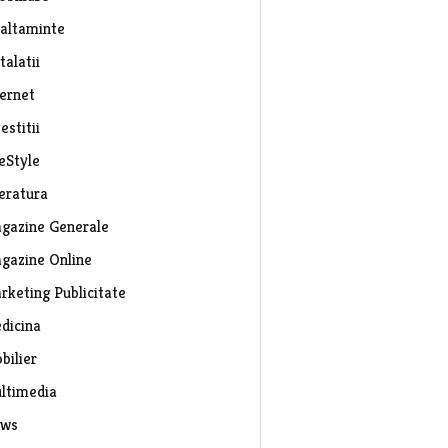
caltaminte
talatii
ternet
estitii
eStyle
teratura
gazine Generale
gazine Online
rketing Publicitate
dicina
bilier
ltimedia
ws