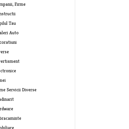
mpanii, Firme
nstructii
pilul Tau
aleri Auto
coratiuni
verse
vertisment
ectronice
mei
rme Servicii Diverse
adinarit
rdware
bracaminte
obiliare