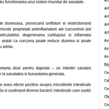
Ar
tru functionarea unui sistem imunitar de sanatate.
Art
Ar
oarte dureroasa, provocand umflaturi si restrictionand
Art
nicele proprietati antiinflamatorii ale curcuminei pot
Art
ticulatiilor, degenerarea cartilajului si inflamatia
Au
iu a aratat ca curcuma poate reduce durerea si poate
 artrita.
Au
Av
Bij
rtanta doar pentru digestie – un intestin sanatos
Ca
ie la sanatatea si bunastarea generala.
Ca
e avea efecte pozitive asupra microbiotei intestinale
Ca
a si sustinand diverse bacterii intestinale care sustin
Cli
Co