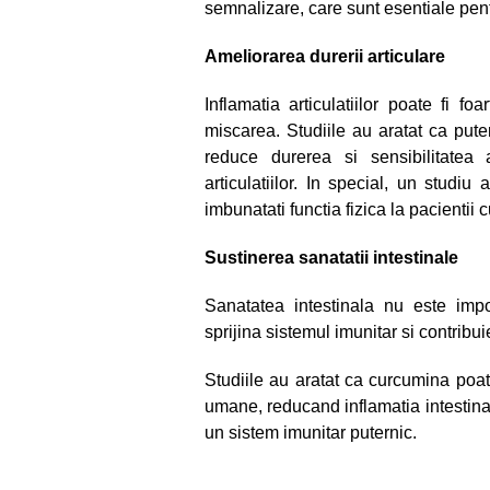
semnalizare, care sunt esentiale pen
Ameliorarea durerii articulare
Inflamatia articulatiilor poate fi f
miscarea. Studiile au aratat ca puter
reduce durerea si sensibilitatea ar
articulatiilor. In special, un stud
imbunatati functia fizica la pacientii cu
Sustinerea sanatatii intestinale
Sanatatea intestinala nu este impo
sprijina sistemul imunitar si contribu
Studiile au aratat ca curcumina poat
umane, reducand inflamatia intestinal
un sistem imunitar puternic.