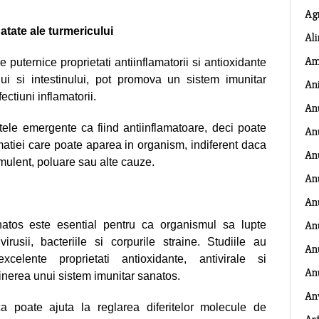
Ag
atate ale turmericului
Al
Am
e puternice proprietati antiinflamatorii si antioxidante
lui si intestinului, pot promova un sistem imunitar
An
ectiuni inflamatorii.
An
tele emergente ca fiind antiinflamatoare, deci poate
An
matiei care poate aparea in organism, indiferent daca
An
imulent, poluare sau alte cauze.
An
An
An
natos este esential pentru ca organismul sa lupte
irusii, bacteriile si corpurile straine. Studiile au
Anu
elente proprietati antioxidante, antivirale si
An
tinerea unui sistem imunitar sanatos.
An
a poate ajuta la reglarea diferitelor molecule de