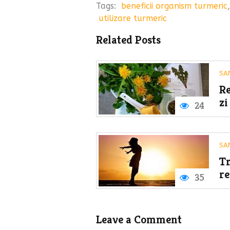
Tags:
beneficii organism turmeric
utilizare turmeric
Related Posts
SA
Re
zi
24
SA
Tr
re
35
Leave a Comment