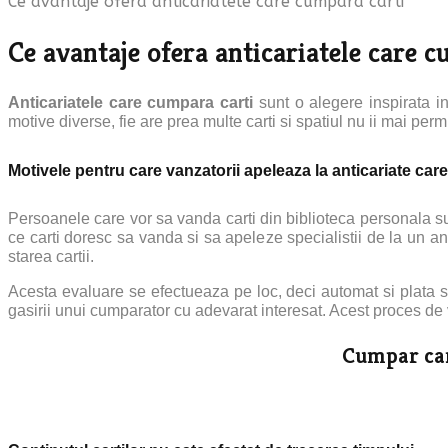
Ce avantaje ofera anticariatele care cumpara carti
Ce avantaje ofera anticariatele care 
Anticariatele care cumpara carti
sunt o alegere inspirata i
motive diverse, fie are prea multe carti si spatiul nu ii mai perm
Motivele pentru care vanzatorii apeleaza la anticariate car
Persoanele care vor sa vanda carti din biblioteca personala sun
ce carti doresc sa vanda si sa apeleze specialistii de la un a
starea cartii.
Acesta evaluare se efectueaza pe loc, deci automat si plata se 
gasirii unui cumparator cu adevarat interesat. Acest proces de 
Cumpar car