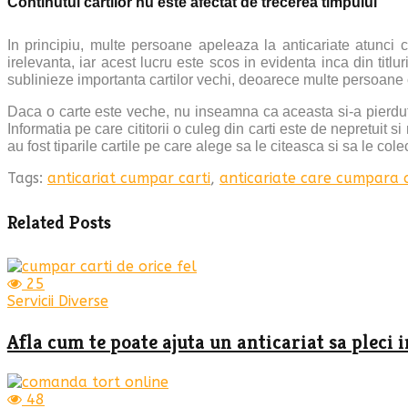
Continutul cartilor nu este afectat de trecerea timpului
In principiu, multe persoane apeleaza la anticariate atunci ca
irelevanta, iar acest lucru este scos in evidenta inca din titlu
sublinieze importanta cartilor vechi, deoarece multe persoane
Daca o carte este veche, nu inseamna ca aceasta si-a pierdut
Informatia pe care cititorii o culeg din carti este de nepretuit s
au fost tiparile cartile pe care alege sa le citeasca si sa le col
Tags:
anticariat cumpar carti
,
anticariate care cumpara c
Related Posts
25
Servicii Diverse
Afla cum te poate ajuta un anticariat sa pleci 
48