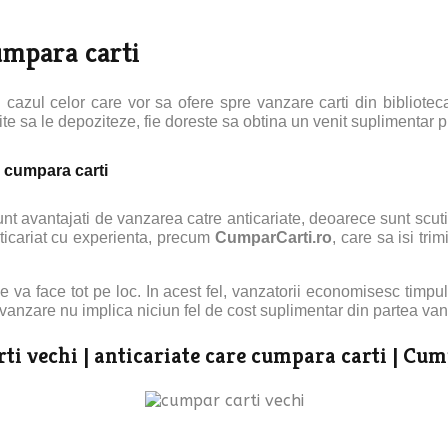
cumpara carti
n cazul celor care vor sa ofere spre vanzare carti din bibliote
ite sa le depoziteze, fie doreste sa obtina un venit suplimentar pr
e cumpara carti
t avantajati de vanzarea catre anticariate, deoarece sunt scutit
nticariat cu experienta, precum
CumparCarti.ro
, care sa isi tri
va face tot pe loc. In acest fel, vanzatorii economisesc timpul p
vanzare nu implica niciun fel de cost suplimentar din partea van
ti vechi |
anticariate care cumpara carti | Cum