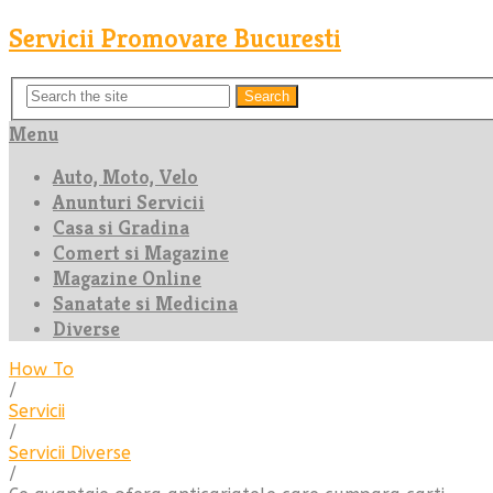
Servicii Promovare Bucuresti
Search
Menu
Auto, Moto, Velo
Anunturi Servicii
Casa si Gradina
Comert si Magazine
Magazine Online
Sanatate si Medicina
Diverse
How To
/
Servicii
/
Servicii Diverse
/