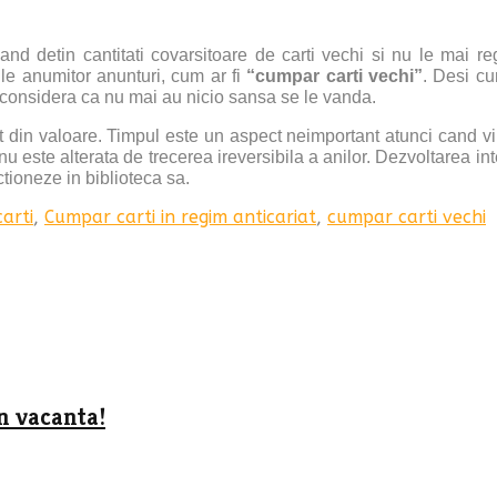
nd detin cantitati covarsitoare de carti vechi si nu le mai rega
rile anumitor anunturi, cum ar fi
“cumpar carti vechi”
. Desi cu
 considera ca nu mai au nicio sansa se le vanda.
 din valoare. Timpul este un aspect neimportant atunci cand vin
i nu este alterata de trecerea ireversibila a anilor. Dezvoltarea in
ectioneze in biblioteca sa.
arti
,
Cumpar carti in regim anticariat
,
cumpar carti vechi
in vacanta!