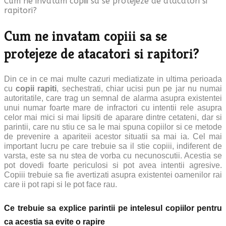
Cum ne invatam copiii sa se protejeze de atacatori si
rapitori?
Cum ne invatam copiii sa se
protejeze de atacatori si rapitori?
Din ce in ce mai multe cazuri mediatizate in ultima perioada
cu
copii rapiti
, sechestrati, chiar ucisi pun pe jar nu numai
autoritatile, care trag un semnal de alarma asupra existentei
unui numar foarte mare de infractori cu intentii rele asupra
celor mai mici si mai lipsiti de aparare dintre cetateni, dar si
parintii, care nu stiu ce sa le mai spuna copiilor si ce metode
de prevenire a apariteii acestor situatii sa mai ia. Cel mai
important lucru pe care trebuie sa il stie copiii, indiferent de
varsta, este sa nu stea de vorba cu necunoscutii. Acestia se
pot dovedi foarte periculosi si pot avea intentii agresive.
Copiii trebuie sa fie avertizati asupra existentei oamenilor rai
care ii pot rapi si le pot face rau.
Ce trebuie sa explice parintii pe intelesul copiilor pentru
ca acestia sa evite o rapire