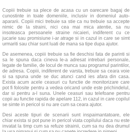
Copiii trebuie sa plece de acasa cu un oarecare bagaj de
cunostinte in toate domeniile, inclusiv in domeniul auto-
apararii. Copiii mici trebuie sa stie ca nu trebuie sa accepte
nimic de la straini, nici cea mai mica atentie, sa nu
insoteasca persoanele straine nicaieri, indiferent cu ce
jucarie sau promisiune i-ar atrage si in cazul in care se simt
urmariti sau chiar sunt luati de mana sa tipe dupa ajutor.
De asemenea, copiii trebuie sa fie deschisi fata de parinti si
sa le spuna daca cineva le-a adresat intrebari personale,
legate de familie, de locul de munca sau programul parintilor,
de adresa. Copiii, indiferent de varsta, trebuie sa ceara voie
si sa spuna unde se duc atunci cand ies afara din casa.
Exista acum acele ceasuri cu functie de monitorizare care
pot fi folosite pentru a vedea oricand unde este prichindelul,
dar si pentru a-l suna. Unele ceasuri sau telefoane pentru
copii au functie rapida de apelare 112, in cazul in care copilul
se simte in pericol si nu are cum sa ceara ajutor.
Desi aceste tipuri de scenarii sunt inspaimantatoare, ele
chiar exista si pot pune in pericol viata copilului daca nu este
invatat la timp cum sa refuze strainii, cum sa nu dea drumul
la usa nimanui si cum sa nu capete incredere in nimeni.