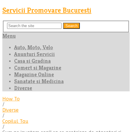
Servicii Promovare Bucuresti
Search
Menu
Auto, Moto, Velo
Anunturi Servicii
Casa si Gradina
Comert si Magazine
Magazine Online
Sanatate si Medicina
Diverse
How To
/
Diverse
/
Copilul Tau
/