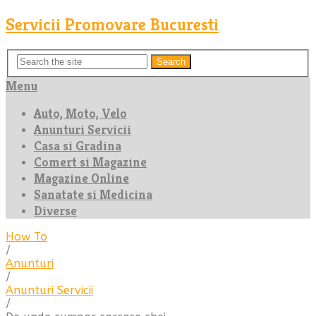
Servicii Promovare Bucuresti
Search
Menu
Auto, Moto, Velo
Anunturi Servicii
Casa si Gradina
Comert si Magazine
Magazine Online
Sanatate si Medicina
Diverse
How To
/
Anunturi
/
Anunturi Servicii
/