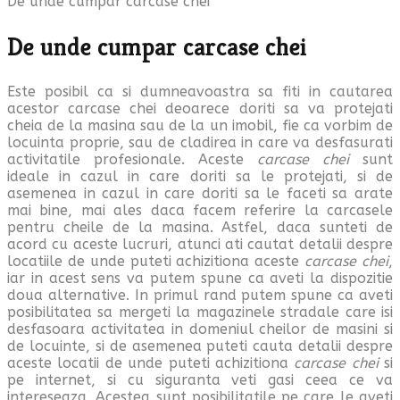
De unde cumpar carcase chei
De unde cumpar carcase chei
Este posibil ca si dumneavoastra sa fiti in cautarea
acestor carcase chei deoarece doriti sa va protejati
cheia de la masina sau de la un imobil, fie ca vorbim de
locuinta proprie, sau de cladirea in care va desfasurati
activitatile profesionale. Aceste
carcase chei
sunt
ideale in cazul in care doriti sa le protejati, si de
asemenea in cazul in care doriti sa le faceti sa arate
mai bine, mai ales daca facem referire la carcasele
pentru cheile de la masina. Astfel, daca sunteti de
acord cu aceste lucruri, atunci ati cautat detalii despre
locatiile de unde puteti achizitiona aceste
carcase chei
,
iar in acest sens va putem spune ca aveti la dispozitie
doua alternative. In primul rand putem spune ca aveti
posibilitatea sa mergeti la magazinele stradale care isi
desfasoara activitatea in domeniul cheilor de masini si
de locuinte, si de asemenea puteti cauta detalii despre
aceste locatii de unde puteti achizitiona
carcase chei
si
pe internet, si cu siguranta veti gasi ceea ce va
intereseaza. Acestea sunt posibilitatile pe care le aveti