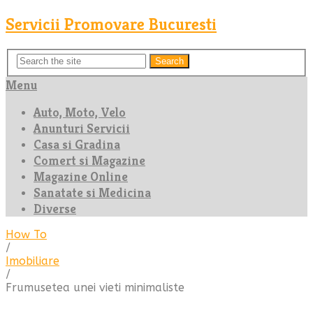
Servicii Promovare Bucuresti
Search
Menu
Auto, Moto, Velo
Anunturi Servicii
Casa si Gradina
Comert si Magazine
Magazine Online
Sanatate si Medicina
Diverse
How To
/
Imobiliare
/
Frumusetea unei vieti minimaliste