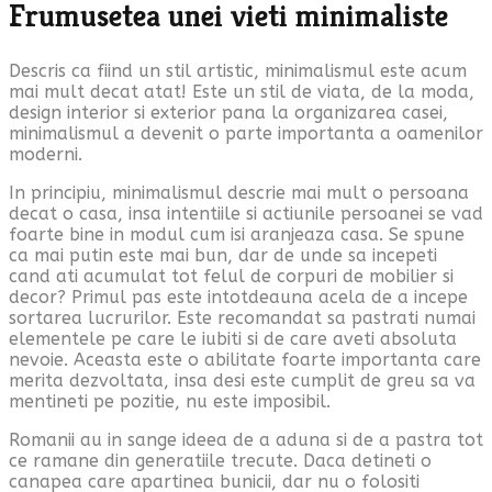
Frumusetea unei vieti minimaliste
Descris ca fiind un stil artistic, minimalismul este acum
mai mult decat atat! Este un stil de viata, de la moda,
design interior si exterior pana la organizarea casei,
minimalismul a devenit o parte importanta a oamenilor
moderni.
In principiu, minimalismul descrie mai mult o persoana
decat o casa, insa intentiile si actiunile persoanei se vad
foarte bine in modul cum isi aranjeaza casa. Se spune
ca mai putin este mai bun, dar de unde sa incepeti
cand ati acumulat tot felul de corpuri de mobilier si
decor? Primul pas este intotdeauna acela de a incepe
sortarea lucrurilor. Este recomandat sa pastrati numai
elementele pe care le iubiti si de care aveti absoluta
nevoie. Aceasta este o abilitate foarte importanta care
merita dezvoltata, insa desi este cumplit de greu sa va
mentineti pe pozitie, nu este imposibil.
Romanii au in sange ideea de a aduna si de a pastra tot
ce ramane din generatiile trecute. Daca detineti o
canapea care apartinea bunicii, dar nu o folositi