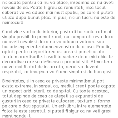
niciodata pentru ca nu va place, inseamna ca nu aveti
nevoie de ea. Poate fi greu sa renuntati, insa locul
eliberat va va aduce mai mult spatiu, pe care il puteti
utiliza dupa bunul plac. In plus, niciun lucru nu este de
neinlocuit!
Cand vine vorba de interior, pastrati lucrurile cat mai
simplu posibil. In primul rand, nu cumparati ceva daca
nu aveti nevoie si daca nu va adauga valoare sau
bucurie experientei dumneavoastra de acasa. Practic,
optati pentru depozitarea ascunsa si puneti acolo
toate maruntisurile. Lasati la vedere doar mici obiecte
decorative care sa defineasca propriul stil. Atmosfera
nu va mai fi atat de incarcata, aerul va deveni
respirabil, iar imaginea va fi una simpla si de bun gust.
Bineinteles, si in ceea ce priveste minimalismul pot
exista extreme, in sensul ca, mediul creat poate capata
un aspect arid, steril, ca de spital. Cu toate acestea,
totul depinde de ceea ce alegeti sa expuneti si de
gusturi in ceea ce priveste culoarea, textura si forma
pe care o dati spatiului. Un echilibru intre elementele
folosite este secretul, si puteti fi sigur ca nu veti gresi
mentinandu-l.