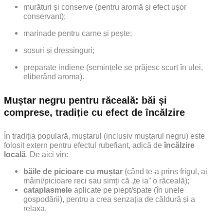
murături și conserve (pentru aromă și efect ușor
conservant);
marinade pentru carne și pește;
sosuri și dressinguri;
preparate indiene (semințele se prăjesc scurt în ulei,
eliberând aroma).
Muștar negru pentru răceală: băi și
comprese, tradiție cu efect de încălzire
În tradiția populară, muștarul (inclusiv muștarul negru) este
folosit extern pentru efectul rubefiant, adică de
încălzire
locală
.
De aici vin:
băile de picioare cu muștar
(când te-a prins frigul, ai
mâini/picioare reci sau simți că „te ia” o răceală);
cataplasmele
aplicate pe piept/spate (în unele
gospodării), pentru a crea senzația de căldură și a
relaxa.