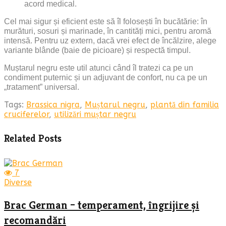
acord medical.
Cel mai sigur și eficient este să îl folosești în bucătărie: în
murături, sosuri și marinade, în cantități mici, pentru aromă
intensă. Pentru uz extern, dacă vrei efect de încălzire, alege
variante blânde (baie de picioare) și respectă timpul.
Muștarul negru este util atunci când îl tratezi ca pe un
condiment puternic și un adjuvant de confort, nu ca pe un
„tratament” universal.
Tags:
Brassica nigra
,
Muștarul negru
,
plantă din familia
cruciferelor
,
utilizări muștar negru
Related Posts
7
Diverse
Brac German – temperament, îngrijire și
recomandări