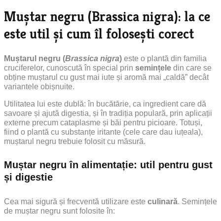
Muștar negru (Brassica nigra): la ce
este util și cum îl folosești corect
Muștarul negru (
Brassica nigra
)
este o plantă din familia
cruciferelor, cunoscută în special prin
semințele
din care se
obține muștarul cu gust mai iute și aromă mai „caldă” decât
variantele obișnuite.
Utilitatea lui este dublă: în bucătărie, ca ingredient care dă
savoare și ajută digestia, și în tradiția populară, prin aplicații
externe precum cataplasme și băi pentru picioare. Totuși,
fiind o plantă cu substanțe iritante (cele care dau iuțeala),
muștarul negru trebuie folosit cu măsură.
Muștar negru în alimentație: util pentru gust
și digestie
Cea mai sigură și frecventă utilizare este
culinară
.
Semințele
de muștar negru sunt folosite în: