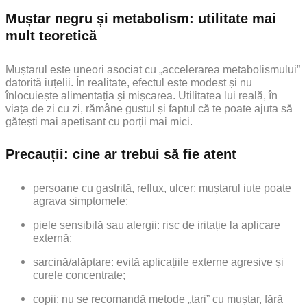
Muștar negru și metabolism: utilitate mai
mult teoretică
Muștarul este uneori asociat cu „accelerarea metabolismului”
datorită iuțelii. În realitate, efectul este modest și nu
înlocuiește alimentația și mișcarea. Utilitatea lui reală, în
viața de zi cu zi, rămâne gustul și faptul că te poate ajuta să
gătești mai apetisant cu porții mai mici.
Precauții: cine ar trebui să fie atent
persoane cu gastrită, reflux, ulcer: muștarul iute poate
agrava simptomele;
piele sensibilă sau alergii: risc de iritație la aplicare
externă;
sarcină/alăptare: evită aplicațiile externe agresive și
curele concentrate;
copii: nu se recomandă metode „tari” cu muștar, fără