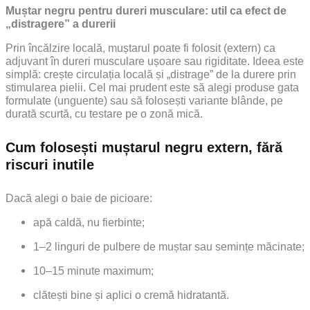
Muștar negru pentru dureri musculare: util ca efect de
„distragere” a durerii
Prin încălzire locală, muștarul poate fi folosit (extern) ca
adjuvant în dureri musculare ușoare sau rigiditate. Ideea este
simplă: crește circulația locală și „distrage” de la durere prin
stimularea pielii. Cel mai prudent este să alegi produse gata
formulate (unguente) sau să folosești variante blânde, pe
durată scurtă, cu testare pe o zonă mică.
Cum folosești muștarul negru extern, fără
riscuri inutile
Dacă alegi o baie de picioare:
apă caldă, nu fierbinte;
1–2 linguri de pulbere de muștar sau semințe măcinate;
10–15 minute maximum;
clătești bine și aplici o cremă hidratantă.