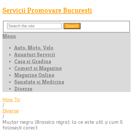
Servicii Promovare Bucuresti
Search
Menu
Auto, Moto, Velo
Anunturi Servicii
Casa si Gradina
Comert si Magazine
Magazine Online
Sanatate si Medicina
Diverse
How To
/
Diverse
/
Muștar negru (Brassica nigra): la ce este util și cum îl
folosești corect