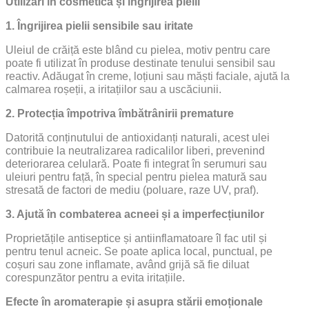
Utilizări în cosmetică și îngrijirea pielii
1. Îngrijirea pielii sensibile sau iritate
Uleiul de crăiță este blând cu pielea, motiv pentru care
poate fi utilizat în produse destinate tenului sensibil sau
reactiv. Adăugat în creme, loțiuni sau măști faciale, ajută la
calmarea roșeții, a iritațiilor sau a uscăciunii.
2. Protecția împotriva îmbătrânirii premature
Datorită conținutului de antioxidanți naturali, acest ulei
contribuie la neutralizarea radicalilor liberi, prevenind
deteriorarea celulară. Poate fi integrat în serumuri sau
uleiuri pentru față, în special pentru pielea matură sau
stresată de factori de mediu (poluare, raze UV, praf).
3. Ajută în combaterea acneei și a imperfecțiunilor
Proprietățile antiseptice și antiinflamatoare îl fac util și
pentru tenul acneic. Se poate aplica local, punctual, pe
coșuri sau zone inflamate, având grijă să fie diluat
corespunzător pentru a evita iritațiile.
Efecte în aromaterapie și asupra stării emoționale