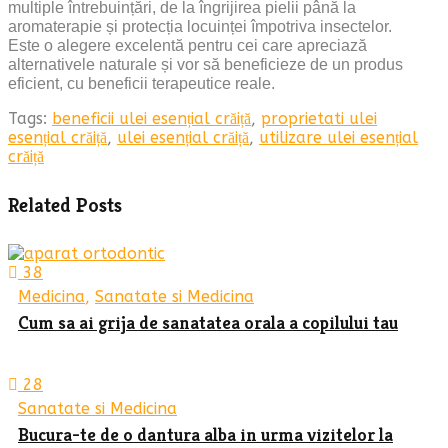
multiple întrebuințări, de la îngrijirea pielii până la
aromaterapie și protecția locuinței împotriva insectelor.
Este o alegere excelentă pentru cei care apreciază
alternativele naturale și vor să beneficieze de un produs
eficient, cu beneficii terapeutice reale.
Tags:
beneficii ulei esențial crăiță
,
proprietati ulei
esențial crăiță
,
ulei esențial crăiță
,
utilizare ulei esențial
crăiță
Related Posts
38
Medicina
,
Sanatate si Medicina
Cum sa ai grija de sanatatea orala a copilului tau
28
Sanatate si Medicina
Bucura-te de o dantura alba in urma vizitelor la