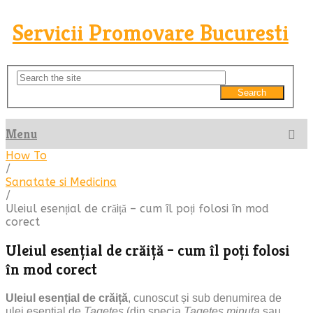
Servicii Promovare Bucuresti
Search
Menu
How To
/
Sanatate si Medicina
/
Uleiul esențial de crăiță – cum îl poți folosi în mod
corect
Uleiul esențial de crăiță – cum îl poți folosi
în mod corect
Uleiul esențial de crăiță
, cunoscut și sub denumirea de
ulei esențial de
Tagetes
(din specia
Tagetes minuta
sau