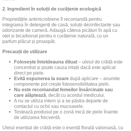
2. Ingredient în soluții de curățenie ecologică
Proprietățile antimicrobiene îl recomandă pentru
integrarea în detergenți de casă, soluții dezinfectante sau
odorizante de cameră. Adaugă câteva picături în apă cu
oțet și bicarbonat pentru o curățenie naturală, cu un
parfum plăcut și proaspăt.
Precauții de utilizare
Folosește întotdeauna diluat
– uleiul de crăiță este
concentrat și poate cauza iritații dacă este aplicat
direct pe piele.
Evită expunerea la soare
după aplicare – anumite
componente pot crește fotosensibilitatea pielii.
Nu este recomandat femeilor însărcinate sau
care alăptează
, decât cu acordul medicului.
A nu se utiliza intern și a se păstra departe de
contactul cu ochii sau mucoasele.
Testează produsul pe o zonă mică de piele înainte
de utilizarea frecventă.
Uleiul esențial de crăiță este o esență florală valoroasă, cu