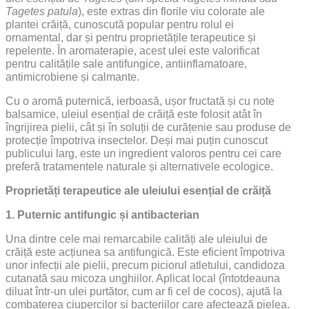
Tagetes patula
), este extras din florile viu colorate ale
plantei crăiță, cunoscută popular pentru rolul ei
ornamental, dar și pentru proprietățile terapeutice și
repelente. În aromaterapie, acest ulei este valorificat
pentru calitățile sale antifungice, antiinflamatoare,
antimicrobiene și calmante.
Cu o aromă puternică, ierboasă, ușor fructată și cu note
balsamice, uleiul esențial de crăiță este folosit atât în
îngrijirea pielii, cât și în soluții de curățenie sau produse de
protecție împotriva insectelor. Deși mai puțin cunoscut
publicului larg, este un ingredient valoros pentru cei care
preferă tratamentele naturale și alternativele ecologice.
Proprietăți terapeutice ale uleiului esențial de crăiță
1. Puternic antifungic și antibacterian
Una dintre cele mai remarcabile calități ale uleiului de
crăiță este acțiunea sa antifungică. Este eficient împotriva
unor infecții ale pielii, precum piciorul atletului, candidoza
cutanată sau micoza unghiilor. Aplicat local (întotdeauna
diluat într-un ulei purtător, cum ar fi cel de cocos), ajută la
combaterea ciupercilor și bacteriilor care afectează pielea.