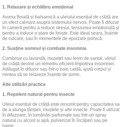
1. Relaxare și echilibru emoțional
Aroma florală și balsamică a uleiului esențial de crăiță are
un efect calmant asupra sistemului nervos. Poate fi difuzat
în cameră pentru a reduce stresul, tensiunea emoțională și
pentru a induce o stare de liniște. Este ideal seara, înainte
de culcare, sau în momentele de epuizare psihică.
2. Susține somnul și combate insomnia
Combinat cu lavandă, mușețel sau lemn de santal, uleiul
de crăiță devine un remediu eficient împotriva insomniei.
Adăugat în difuzor sau într-o baie caldă, ajută corpul și
mintea să se relaxeze înainte de somn.
Alte utilizări practice
1. Repelent natural pentru insecte
Uleiul esențial de crăiță este renumit pentru capacitatea sa
de a alunga țânțarii, muștele și alte insecte. Poate fi utilizat
în difuzoare, în lumânări parfumate sau într-un spray
natural cu alcool și apă, pulverizat în încăperi sau pe
haine.