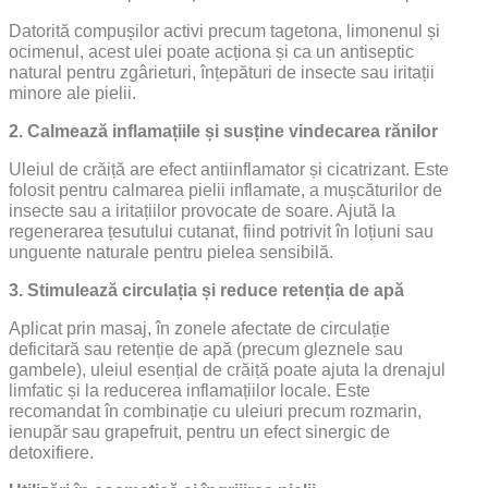
Datorită compușilor activi precum tagetona, limonenul și
ocimenul, acest ulei poate acționa și ca un antiseptic
natural pentru zgârieturi, înțepături de insecte sau iritații
minore ale pielii.
2. Calmează inflamațiile și susține vindecarea rănilor
Uleiul de crăiță are efect antiinflamator și cicatrizant. Este
folosit pentru calmarea pielii inflamate, a mușcăturilor de
insecte sau a iritațiilor provocate de soare. Ajută la
regenerarea țesutului cutanat, fiind potrivit în loțiuni sau
unguente naturale pentru pielea sensibilă.
3. Stimulează circulația și reduce retenția de apă
Aplicat prin masaj, în zonele afectate de circulație
deficitară sau retenție de apă (precum gleznele sau
gambele), uleiul esențial de crăiță poate ajuta la drenajul
limfatic și la reducerea inflamațiilor locale. Este
recomandat în combinație cu uleiuri precum rozmarin,
ienupăr sau grapefruit, pentru un efect sinergic de
detoxifiere.