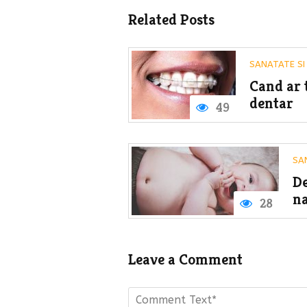
Related Posts
SANATATE SI
Cand ar t
dentar
49
SA
De
na
28
Leave a Comment