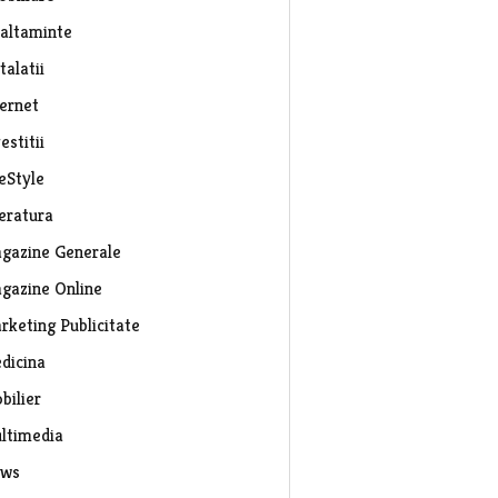
caltaminte
talatii
ternet
estitii
eStyle
teratura
gazine Generale
gazine Online
rketing Publicitate
dicina
bilier
ltimedia
ws