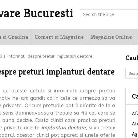
vare Bucuresti
a si Gradina
Comert si Magazine
Magazine Online
Cau
ii si informatii despre preturi implanturi dentare
despre preturi implanturi dentare
de aceste detalii si informatii despre preturi
Ca
 motiv ne-am gandit ca in cele ce urmeaza sa va
 priveste. Oricum preturile pot fi diferite de la o
st sens dumneavoastra trebuie sa fiti cel care se
Af
una decizie. Exista clinici care practica preturi
Afa
e priveste aceste
implanturi dentare
, si va trebui
Ag
cadrul acestor clinici pot aparea si unele oferte