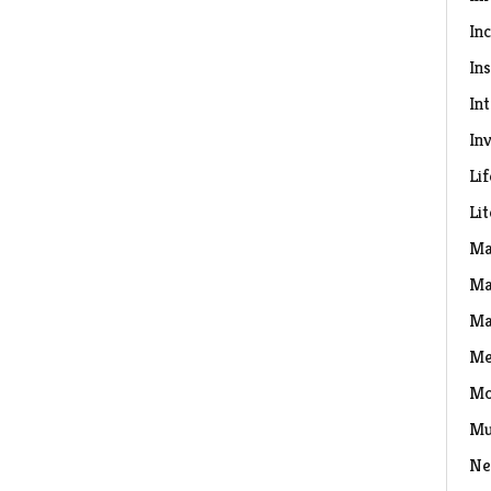
In
Ins
In
Inv
Lif
Li
Ma
Ma
Ma
Me
Mo
Mu
Ne