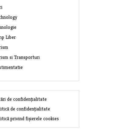
ri
chnology
hnologie
mp Liber
rism
rism si Transporturi
stimentatie
ări de confidențialitate
itică de confidențialitate
itică privind fișierele cookies