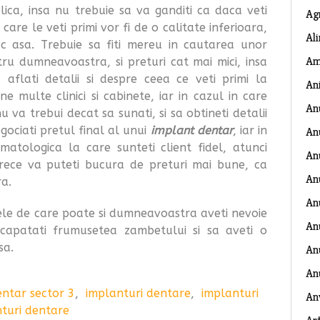
lica, insa nu trebuie sa va ganditi ca daca veti
Ag
 care le veti primi vor fi de o calitate inferioara,
Al
c asa. Trebuie sa fiti mereu in cautarea unor
Am
tru dumneavoastra, si preturi cat mai mici, insa
flati detalii si despre ceea ce veti primi la
An
ne multe clinici si cabinete, iar in cazul in care
An
u va trebui decat sa sunati, si sa obtineti detalii
gociati pretul final al unui
implant dentar
, iar in
An
omatologica la care sunteti client fidel, atunci
An
arece va puteti bucura de preturi mai bune, ca
An
ra.
An
ele de care poate si dumneavoastra aveti nevoie
An
ecapatati frumusetea zambetului si sa aveti o
sa.
Anu
An
ntar sector 3
,
implanturi dentare
,
implanturi
An
nturi dentare