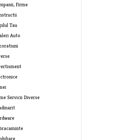
mpanii, Firme
nstructii
pilul Tau
aleri Auto
coratiuni
verse
vertisment
ectronice
mei
rme Servicii Diverse
adinarit
rdware
bracaminte
obiliare