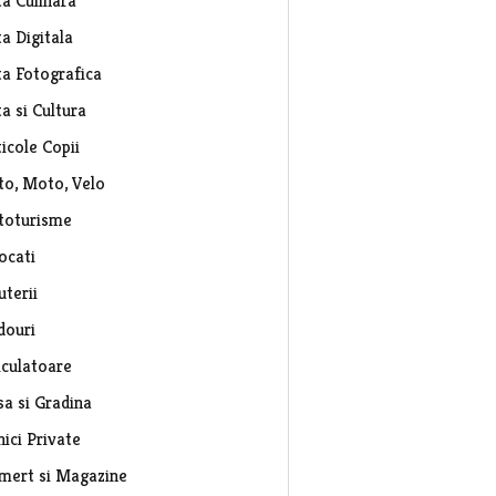
ta Culinara
a Digitala
ta Fotografica
a si Cultura
icole Copii
to, Moto, Velo
toturisme
ocati
uterii
douri
lculatoare
sa si Gradina
nici Private
mert si Magazine