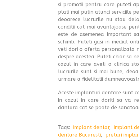
si promotii pentru care puteti ap
plati mai putin atunci serviciile pe
deoarece lucrurile nu stau delo
conditii cat mai avantajoase pen
este de asemenea important sa a
schimb. Puteti gasi in mediul onli
veti dori o oferta personalizata n
despre acestea. Puteti chiar sa ne
cazul in care aveti o clinica st
lucrurile sunt si mai bune, deo
urmare a fidelitatii dumneavoast
Aceste implanturi dentare sunt c
in cazul in care doriti sa va r
dantura cat se poate de sanatoa
Tags:
implant dentar
,
implant de
dentare Bucuresti
,
preturi impla