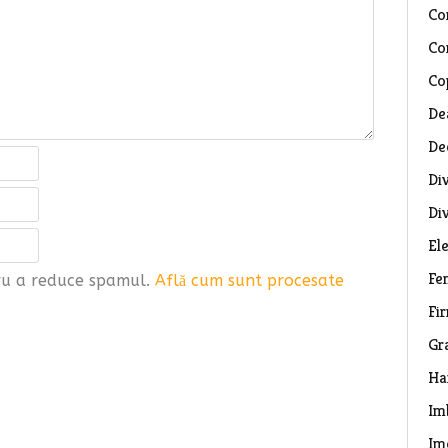
Co
Co
Co
De
De
Di
Di
El
Fe
tru a reduce spamul.
Află cum sunt procesate
Fi
Gr
Ha
Im
Im