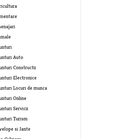
ricultura
imentare
enajari
imale
unturi
unturi Auto
unturi Constructii
unturi Electronice
unturi Locuri de munca
unturi Online
nturi Servicii
unturi Turism
velope si Jante