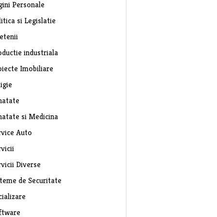
gini Personale
itica si Legislatie
etenii
ductie industriala
oiecte Imobiliare
igie
natate
natate si Medicina
rvice Auto
vicii
vicii Diverse
steme de Securitate
ializare
ftware