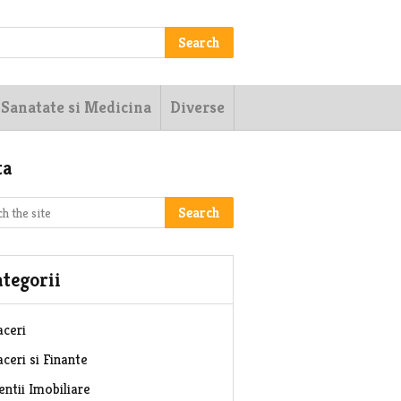
Search
Sanatate si Medicina
Diverse
ta
Search
tegorii
aceri
ceri si Finante
entii Imobiliare