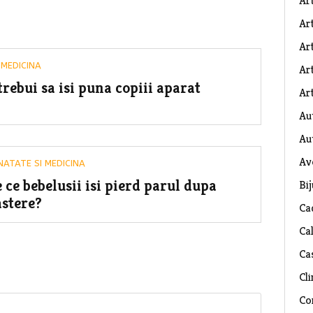
Ar
Art
Ar
 MEDICINA
Art
rebui sa isi puna copiii aparat
Art
Au
Au
Av
NATATE SI MEDICINA
 ce bebelusii isi pierd parul dupa
Bij
stere?
Ca
Ca
Ca
Cli
Co